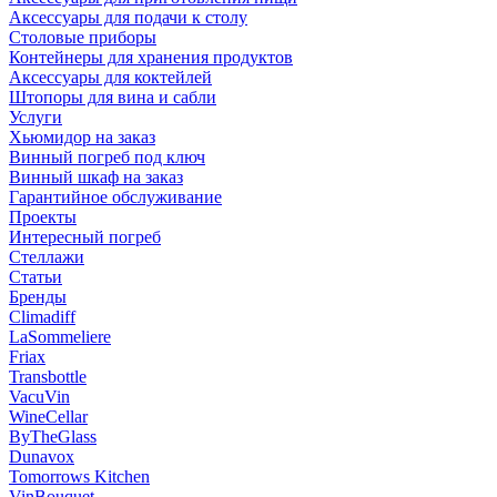
Аксессуары для подачи к столу
Столовые приборы
Контейнеры для хранения продуктов
Аксессуары для коктейлей
Штопоры для вина и сабли
Услуги
Хьюмидор на заказ
Винный погреб под ключ
Винный шкаф на заказ
Гарантийное обслуживание
Проекты
Интересный погреб
Стеллажи
Статьи
Бренды
Climadiff
LaSommeliere
Friax
Transbottle
VacuVin
WineCellar
ByTheGlass
Dunavox
Tomorrows Kitchen
VinBouquet