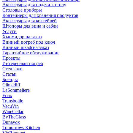
Аксессуары для подачи к столу
Столовые приборы
Контейнеры для хранения продуктов
Аксессуары для коктейлей
Штопоры для вина и сабли
Услуги
Хьюмидор на заказ
Винный погреб под ключ
Винный шкаф на заказ
Гарантийное обслуживание
Проекты
Интересный погреб
Стеллажи
Статьи
Бренды
Climadiff
LaSommeliere
Friax
Transbottle
VacuVin
WineCellar
ByTheGlass
Dunavox
Tomorrows Kitchen
VinBouquet