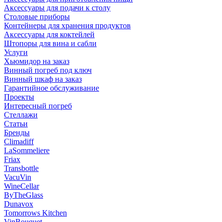
Аксессуары для подачи к столу
Столовые приборы
Контейнеры для хранения продуктов
Аксессуары для коктейлей
Штопоры для вина и сабли
Услуги
Хьюмидор на заказ
Винный погреб под ключ
Винный шкаф на заказ
Гарантийное обслуживание
Проекты
Интересный погреб
Стеллажи
Статьи
Бренды
Climadiff
LaSommeliere
Friax
Transbottle
VacuVin
WineCellar
ByTheGlass
Dunavox
Tomorrows Kitchen
VinBouquet