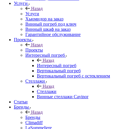
Услуги
Назад
Услуги
Хьюмидор на заказ
Винный погреб под ключ
Винный шкаф на заказ
Гарантийное обслуживание
Проекты
Назад
Проекты
Интересный погреб
Назад
Интересный погреб
Вертикальный погреб
Вертикальный погреб с остеклением
Стеллажи
Назад
Стеллажи
Винные стеллажи Cavinor
Статьи
Бренды
Назад
Бренды
Climadiff
LaSommeliere