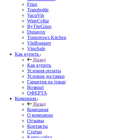
Friax
Transbottle
VacuVin
WineCellar
ByTheGlass
Dunavox
Tomorrows Kitchen
VinBouquet
VinoSafe
Как купить
Назад
Как купить
Условия оплаты
Условия доставки
Гарантия на товар
Возврат
ОФЕРТА
Компания
Назад
Компания
О компании
Отзывы
Контакты
Статьи
Карта сайта