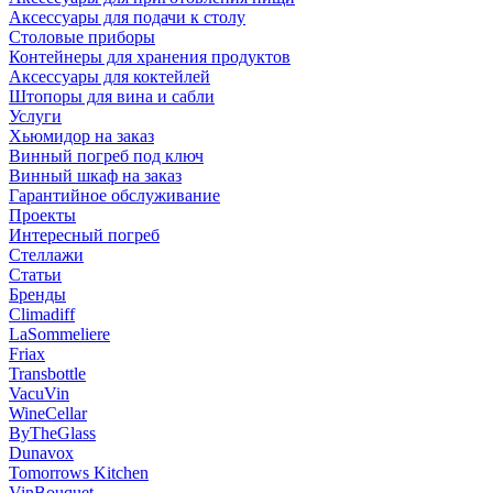
Аксессуары для подачи к столу
Столовые приборы
Контейнеры для хранения продуктов
Аксессуары для коктейлей
Штопоры для вина и сабли
Услуги
Хьюмидор на заказ
Винный погреб под ключ
Винный шкаф на заказ
Гарантийное обслуживание
Проекты
Интересный погреб
Стеллажи
Статьи
Бренды
Climadiff
LaSommeliere
Friax
Transbottle
VacuVin
WineCellar
ByTheGlass
Dunavox
Tomorrows Kitchen
VinBouquet