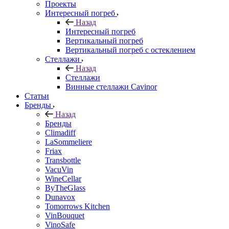
Проекты
Интересный погреб
Назад
Интересный погреб
Вертикальный погреб
Вертикальный погреб с остеклением
Стеллажи
Назад
Стеллажи
Винные стеллажи Cavinor
Статьи
Бренды
Назад
Бренды
Climadiff
LaSommeliere
Friax
Transbottle
VacuVin
WineCellar
ByTheGlass
Dunavox
Tomorrows Kitchen
VinBouquet
VinoSafe