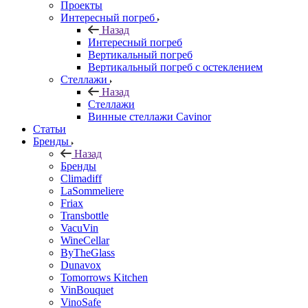
Проекты
Интересный погреб
Назад
Интересный погреб
Вертикальный погреб
Вертикальный погреб с остеклением
Стеллажи
Назад
Стеллажи
Винные стеллажи Cavinor
Статьи
Бренды
Назад
Бренды
Climadiff
LaSommeliere
Friax
Transbottle
VacuVin
WineCellar
ByTheGlass
Dunavox
Tomorrows Kitchen
VinBouquet
VinoSafe