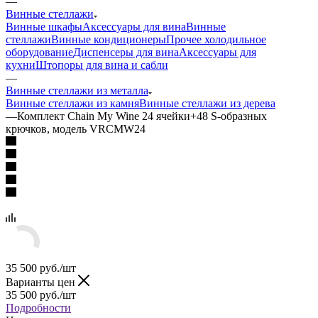
—
Винные стеллажи
Винные шкафы
Аксессуары для вина
Винные
стеллажи
Винные кондиционеры
Прочее холодильное
оборудование
Диспенсеры для вина
Аксессуары для
кухни
Штопоры для вина и сабли
—
Винные стеллажи из металла
Винные стеллажи из камня
Винные стеллажи из дерева
—
Комплект Chain My Wine 24 ячейки+48 S-образных
крючков, модель VRCMW24
35 500
руб.
/шт
Варианты цен
35 500
руб.
/шт
Подробности