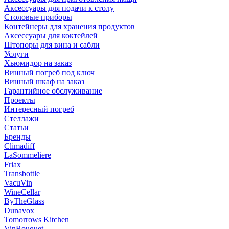
Аксессуары для подачи к столу
Столовые приборы
Контейнеры для хранения продуктов
Аксессуары для коктейлей
Штопоры для вина и сабли
Услуги
Хьюмидор на заказ
Винный погреб под ключ
Винный шкаф на заказ
Гарантийное обслуживание
Проекты
Интересный погреб
Стеллажи
Статьи
Бренды
Climadiff
LaSommeliere
Friax
Transbottle
VacuVin
WineCellar
ByTheGlass
Dunavox
Tomorrows Kitchen
VinBouquet