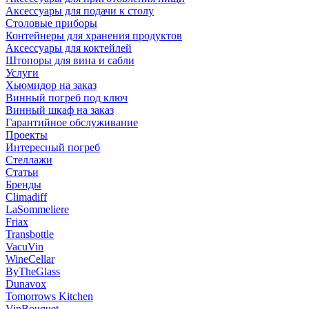
Аксессуары для подачи к столу
Столовые приборы
Контейнеры для хранения продуктов
Аксессуары для коктейлей
Штопоры для вина и сабли
Услуги
Хьюмидор на заказ
Винный погреб под ключ
Винный шкаф на заказ
Гарантийное обслуживание
Проекты
Интересный погреб
Стеллажи
Статьи
Бренды
Climadiff
LaSommeliere
Friax
Transbottle
VacuVin
WineCellar
ByTheGlass
Dunavox
Tomorrows Kitchen
VinBouquet