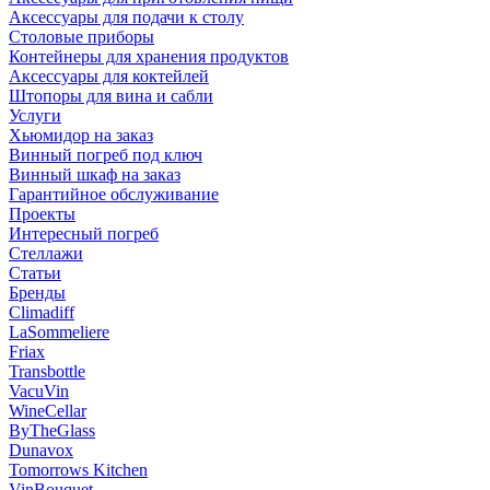
Аксессуары для подачи к столу
Столовые приборы
Контейнеры для хранения продуктов
Аксессуары для коктейлей
Штопоры для вина и сабли
Услуги
Хьюмидор на заказ
Винный погреб под ключ
Винный шкаф на заказ
Гарантийное обслуживание
Проекты
Интересный погреб
Стеллажи
Статьи
Бренды
Climadiff
LaSommeliere
Friax
Transbottle
VacuVin
WineCellar
ByTheGlass
Dunavox
Tomorrows Kitchen
VinBouquet