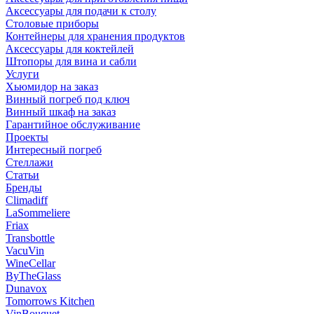
Аксессуары для подачи к столу
Столовые приборы
Контейнеры для хранения продуктов
Аксессуары для коктейлей
Штопоры для вина и сабли
Услуги
Хьюмидор на заказ
Винный погреб под ключ
Винный шкаф на заказ
Гарантийное обслуживание
Проекты
Интересный погреб
Стеллажи
Статьи
Бренды
Climadiff
LaSommeliere
Friax
Transbottle
VacuVin
WineCellar
ByTheGlass
Dunavox
Tomorrows Kitchen
VinBouquet