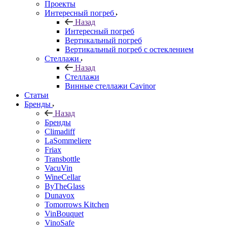
Проекты
Интересный погреб
Назад
Интересный погреб
Вертикальный погреб
Вертикальный погреб с остеклением
Стеллажи
Назад
Стеллажи
Винные стеллажи Cavinor
Статьи
Бренды
Назад
Бренды
Climadiff
LaSommeliere
Friax
Transbottle
VacuVin
WineCellar
ByTheGlass
Dunavox
Tomorrows Kitchen
VinBouquet
VinoSafe