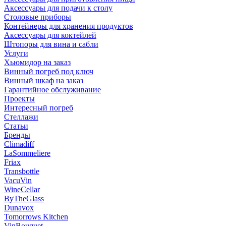
Аксессуары для подачи к столу
Столовые приборы
Контейнеры для хранения продуктов
Аксессуары для коктейлей
Штопоры для вина и сабли
Услуги
Хьюмидор на заказ
Винный погреб под ключ
Винный шкаф на заказ
Гарантийное обслуживание
Проекты
Интересный погреб
Стеллажи
Статьи
Бренды
Climadiff
LaSommeliere
Friax
Transbottle
VacuVin
WineCellar
ByTheGlass
Dunavox
Tomorrows Kitchen
VinBouquet