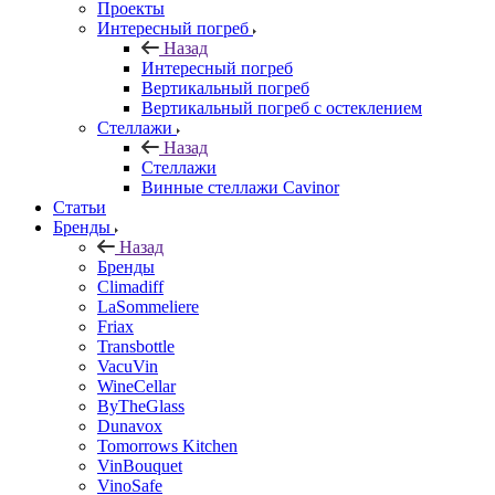
Проекты
Интересный погреб
Назад
Интересный погреб
Вертикальный погреб
Вертикальный погреб с остеклением
Стеллажи
Назад
Стеллажи
Винные стеллажи Cavinor
Статьи
Бренды
Назад
Бренды
Climadiff
LaSommeliere
Friax
Transbottle
VacuVin
WineCellar
ByTheGlass
Dunavox
Tomorrows Kitchen
VinBouquet
VinoSafe