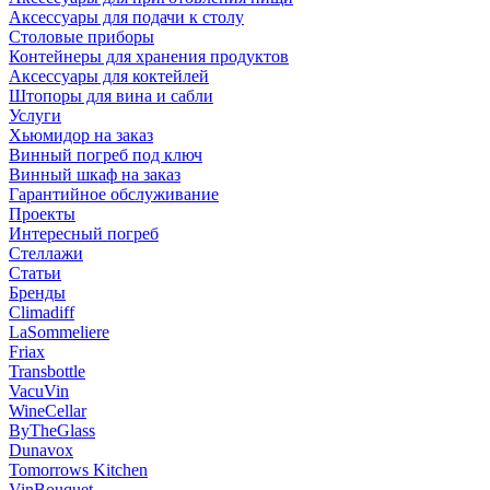
Аксессуары для подачи к столу
Столовые приборы
Контейнеры для хранения продуктов
Аксессуары для коктейлей
Штопоры для вина и сабли
Услуги
Хьюмидор на заказ
Винный погреб под ключ
Винный шкаф на заказ
Гарантийное обслуживание
Проекты
Интересный погреб
Стеллажи
Статьи
Бренды
Climadiff
LaSommeliere
Friax
Transbottle
VacuVin
WineCellar
ByTheGlass
Dunavox
Tomorrows Kitchen
VinBouquet