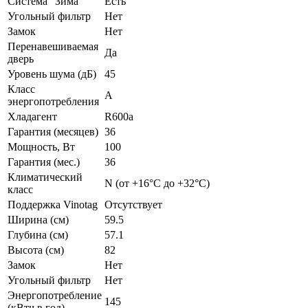
Система "Зима"
Есть
Угольный фильтр
Нет
Замок
Нет
Перенавешиваемая
Да
дверь
Уровень шума (дБ)
45
Класс
A
энергопотребления
Хладагент
R600a
Гарантия (месяцев)
36
Мощность, Вт
100
Гарантия (мес.)
36
Климатический
N (от +16°C до +32°C)
класс
Поддержка Vinotag
Отсутствует
Ширина (см)
59.5
Глубина (см)
57.1
Высота (см)
82
Замок
Нет
Угольный фильтр
Нет
Энергопотребление
145
(кВтч в год)