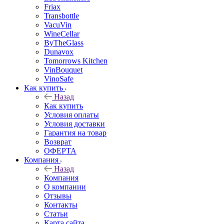
Friax
Transbottle
VacuVin
WineCellar
ByTheGlass
Dunavox
Tomorrows Kitchen
VinBouquet
VinoSafe
Как купить
Назад
Как купить
Условия оплаты
Условия доставки
Гарантия на товар
Возврат
ОФЕРТА
Компания
Назад
Компания
О компании
Отзывы
Контакты
Статьи
Карта сайта