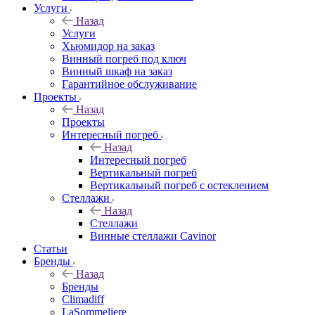
Услуги
Назад
Услуги
Хьюмидор на заказ
Винный погреб под ключ
Винный шкаф на заказ
Гарантийное обслуживание
Проекты
Назад
Проекты
Интересный погреб
Назад
Интересный погреб
Вертикальный погреб
Вертикальный погреб с остеклением
Стеллажи
Назад
Стеллажи
Винные стеллажи Cavinor
Статьи
Бренды
Назад
Бренды
Climadiff
LaSommeliere