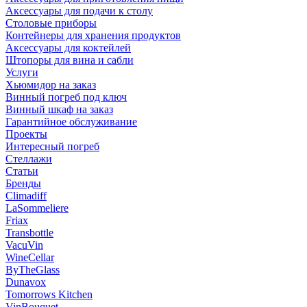
Аксессуары для подачи к столу
Столовые приборы
Контейнеры для хранения продуктов
Аксессуары для коктейлей
Штопоры для вина и сабли
Услуги
Хьюмидор на заказ
Винный погреб под ключ
Винный шкаф на заказ
Гарантийное обслуживание
Проекты
Интересный погреб
Стеллажи
Статьи
Бренды
Climadiff
LaSommeliere
Friax
Transbottle
VacuVin
WineCellar
ByTheGlass
Dunavox
Tomorrows Kitchen
VinBouquet