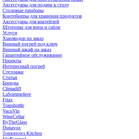
Аксессуары для подачи к столу
Столовые приборы
Контейнеры для хранения продуктов
Аксессуары для коктейлей
Штопоры для вина и сабли
Услуги
Хьюмидор на заказ
Винный погреб под ключ
Винный шкаф на заказ
Гарантийное обслуживание
Проекты
Интересный погреб
Стеллажи
Статьи
Бренды
Climadiff
LaSommeliere
Friax
Transbottle
VacuVin
WineCellar
ByTheGlass
Dunavox
Tomorrows Kitchen
VinBouquet