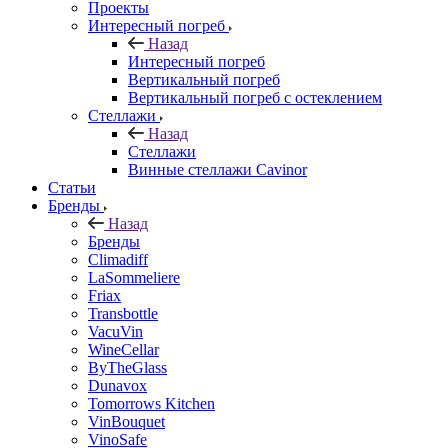
Проекты
Интересный погреб
Назад
Интересный погреб
Вертикальный погреб
Вертикальный погреб с остеклением
Стеллажи
Назад
Стеллажи
Винные стеллажи Cavinor
Статьи
Бренды
Назад
Бренды
Climadiff
LaSommeliere
Friax
Transbottle
VacuVin
WineCellar
ByTheGlass
Dunavox
Tomorrows Kitchen
VinBouquet
VinoSafe