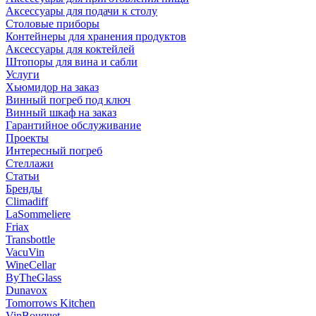
Аксессуары для подачи к столу
Столовые приборы
Контейнеры для хранения продуктов
Аксессуары для коктейлей
Штопоры для вина и сабли
Услуги
Хьюмидор на заказ
Винный погреб под ключ
Винный шкаф на заказ
Гарантийное обслуживание
Проекты
Интересный погреб
Стеллажи
Статьи
Бренды
Climadiff
LaSommeliere
Friax
Transbottle
VacuVin
WineCellar
ByTheGlass
Dunavox
Tomorrows Kitchen
VinBouquet