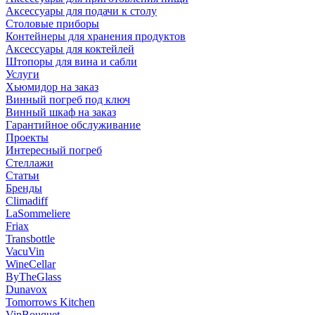
Аксессуары для подачи к столу
Столовые приборы
Контейнеры для хранения продуктов
Аксессуары для коктейлей
Штопоры для вина и сабли
Услуги
Хьюмидор на заказ
Винный погреб под ключ
Винный шкаф на заказ
Гарантийное обслуживание
Проекты
Интересный погреб
Стеллажи
Статьи
Бренды
Climadiff
LaSommeliere
Friax
Transbottle
VacuVin
WineCellar
ByTheGlass
Dunavox
Tomorrows Kitchen
VinBouquet