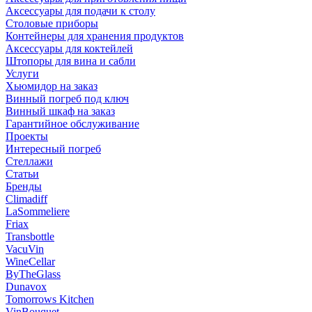
Аксессуары для подачи к столу
Столовые приборы
Контейнеры для хранения продуктов
Аксессуары для коктейлей
Штопоры для вина и сабли
Услуги
Хьюмидор на заказ
Винный погреб под ключ
Винный шкаф на заказ
Гарантийное обслуживание
Проекты
Интересный погреб
Стеллажи
Статьи
Бренды
Climadiff
LaSommeliere
Friax
Transbottle
VacuVin
WineCellar
ByTheGlass
Dunavox
Tomorrows Kitchen
VinBouquet