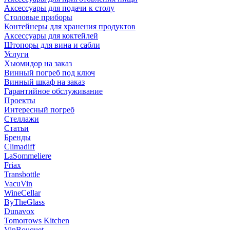
Аксессуары для подачи к столу
Столовые приборы
Контейнеры для хранения продуктов
Аксессуары для коктейлей
Штопоры для вина и сабли
Услуги
Хьюмидор на заказ
Винный погреб под ключ
Винный шкаф на заказ
Гарантийное обслуживание
Проекты
Интересный погреб
Стеллажи
Статьи
Бренды
Climadiff
LaSommeliere
Friax
Transbottle
VacuVin
WineCellar
ByTheGlass
Dunavox
Tomorrows Kitchen
VinBouquet