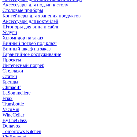
Аксессуары для подачи к столу
Столовые приборы
Контейнеры для хранения продуктов
Аксессуары для коктейлей
Штопоры для вина и сабли
Услуги
Хьюмидор на заказ
Винный погреб под ключ
Винный шкаф на заказ
Гарантийное обслуживание
Проекты
Интересный погреб
Стеллажи
Статьи
Бренды
Climadiff
LaSommeliere
Friax
Transbottle
VacuVin
WineCellar
ByTheGlass
Dunavox
Tomorrows Kitchen
VinBouquet