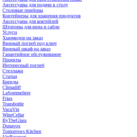
Аксессуары для подачи к столу
Столовые приборы
Контейнеры для хранения продуктов
Аксессуары для коктейлей
Штопоры для вина и сабли
Услуги
Хьюмидор на заказ
Винный погреб под ключ
Винный шкаф на заказ
Гарантийное обслуживание
Проекты
Интересный погреб
Стеллажи
Статьи
Бренды
Climadiff
LaSommeliere
Friax
Transbottle
VacuVin
WineCellar
ByTheGlass
Dunavox
Tomorrows Kitchen
VinBouquet