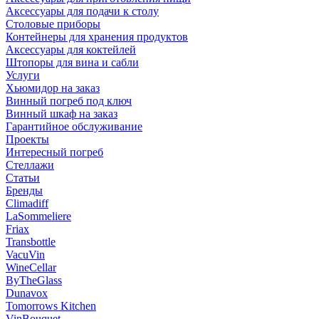
Аксессуары для подачи к столу
Столовые приборы
Контейнеры для хранения продуктов
Аксессуары для коктейлей
Штопоры для вина и сабли
Услуги
Хьюмидор на заказ
Винный погреб под ключ
Винный шкаф на заказ
Гарантийное обслуживание
Проекты
Интересный погреб
Стеллажи
Статьи
Бренды
Climadiff
LaSommeliere
Friax
Transbottle
VacuVin
WineCellar
ByTheGlass
Dunavox
Tomorrows Kitchen
VinBouquet