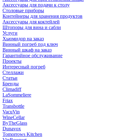
Аксессуары для подачи к столу
Столовые приборы
Контейнеры для хранения продуктов
Аксессуары для коктейлей
Штопоры для вина и сабли
Услуги
Хьюмидор на заказ
Винный погреб под ключ
Винный шкаф на заказ
Гарантийное обслуживание
Проекты
Интересный погреб
Стеллажи
Статьи
Бренды
Climadiff
LaSommeliere
Friax
Transbottle
VacuVin
WineCellar
ByTheGlass
Dunavox
Tomorrows Kitchen
VinBouquet