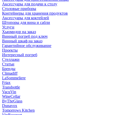
Аксессуары для подачи к столу
Столовые приборы
Контейнеры для хранения продуктов
Аксессуары для коктейлей
Штопоры для вина и сабли
Услуги
Хьюмидор на заказ
Винный погреб под ключ
Винный шкаф на заказ
Гарантийное обслуживание
Проекты
Интересный погреб
Стеллажи
Статьи
Бренды
Climadiff
LaSommeliere
Friax
Transbottle
VacuVin
WineCellar
ByTheGlass
Dunavox
Tomorrows Kitchen
VinBouquet