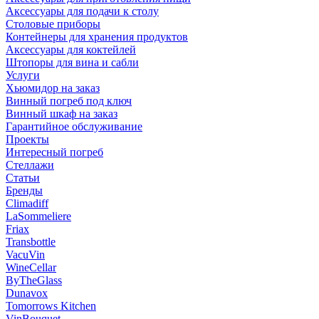
Аксессуары для подачи к столу
Столовые приборы
Контейнеры для хранения продуктов
Аксессуары для коктейлей
Штопоры для вина и сабли
Услуги
Хьюмидор на заказ
Винный погреб под ключ
Винный шкаф на заказ
Гарантийное обслуживание
Проекты
Интересный погреб
Стеллажи
Статьи
Бренды
Climadiff
LaSommeliere
Friax
Transbottle
VacuVin
WineCellar
ByTheGlass
Dunavox
Tomorrows Kitchen
VinBouquet