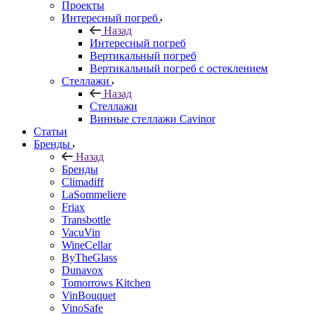
Проекты
Интересный погреб
Назад
Интересный погреб
Вертикальный погреб
Вертикальный погреб с остеклением
Стеллажи
Назад
Стеллажи
Винные стеллажи Cavinor
Статьи
Бренды
Назад
Бренды
Climadiff
LaSommeliere
Friax
Transbottle
VacuVin
WineCellar
ByTheGlass
Dunavox
Tomorrows Kitchen
VinBouquet
VinoSafe