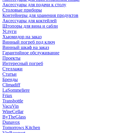
Аксессуары для подачи к столу
Столовые приборы
Контейнеры для хранения продуктов
Аксессуары для коктейлей
Штопоры для вина и сабли
Услуги
Хьюмидор на заказ
Винный погреб под ключ
Винный шкаф на заказ
Гарантийное обслуживание
Проекты
Интересный погреб
Стеллажи
Статьи
Бренды
Climadiff
LaSommeliere
Friax
Transbottle
VacuVin
WineCellar
ByTheGlass
Dunavox
Tomorrows Kitchen
VinBouquet