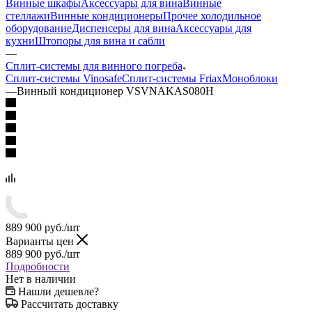
Винные шкафы
Аксессуары для вина
Винные
стеллажи
Винные кондиционеры
Прочее холодильное
оборудование
Диспенсеры для вина
Аксессуары для
кухни
Штопоры для вина и сабли
—
Сплит-системы для винного погреба
Сплит-системы Vinosafe
Сплит-системы Friax
Моноблоки
—
Винный кондиционер VSVNAKAS080H
889 900
руб.
/шт
Варианты цен
889 900
руб.
/шт
Подробности
Нет в наличии
Нашли дешевле?
Рассчитать доставку