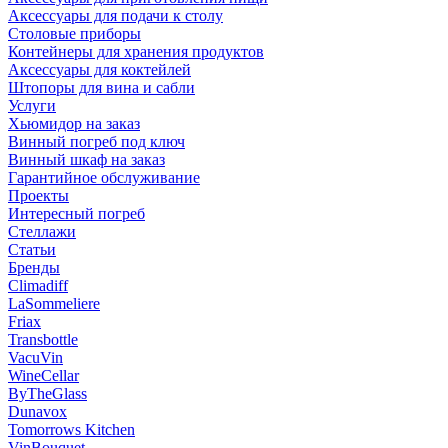
Аксессуары для подачи к столу
Столовые приборы
Контейнеры для хранения продуктов
Аксессуары для коктейлей
Штопоры для вина и сабли
Услуги
Хьюмидор на заказ
Винный погреб под ключ
Винный шкаф на заказ
Гарантийное обслуживание
Проекты
Интересный погреб
Стеллажи
Статьи
Бренды
Climadiff
LaSommeliere
Friax
Transbottle
VacuVin
WineCellar
ByTheGlass
Dunavox
Tomorrows Kitchen
VinBouquet