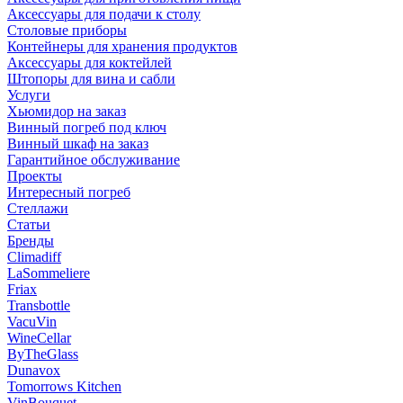
Аксессуары для подачи к столу
Столовые приборы
Контейнеры для хранения продуктов
Аксессуары для коктейлей
Штопоры для вина и сабли
Услуги
Хьюмидор на заказ
Винный погреб под ключ
Винный шкаф на заказ
Гарантийное обслуживание
Проекты
Интересный погреб
Стеллажи
Статьи
Бренды
Climadiff
LaSommeliere
Friax
Transbottle
VacuVin
WineCellar
ByTheGlass
Dunavox
Tomorrows Kitchen
VinBouquet