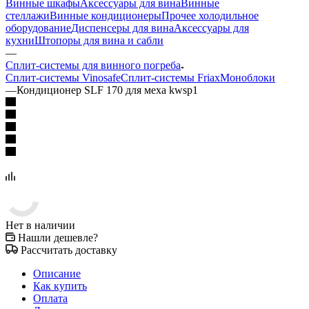
Винные шкафы
Аксессуары для вина
Винные
стеллажи
Винные кондиционеры
Прочее холодильное
оборудование
Диспенсеры для вина
Аксессуары для
кухни
Штопоры для вина и сабли
—
Сплит-системы для винного погреба
Сплит-системы Vinosafe
Сплит-системы Friax
Моноблоки
—
Кондиционер SLF 170 для меха kwsp1
Нет в наличии
Нашли дешевле?
Рассчитать доставку
Описание
Как купить
Оплата