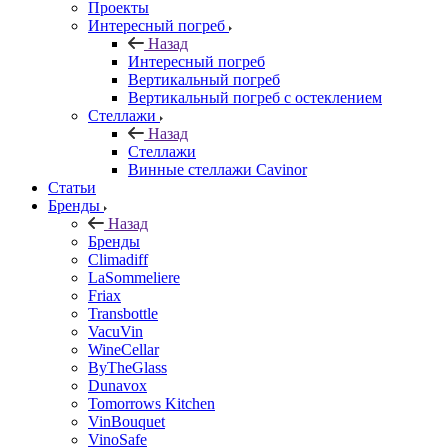
Проекты
Интересный погреб
Назад
Интересный погреб
Вертикальный погреб
Вертикальный погреб с остеклением
Стеллажи
Назад
Стеллажи
Винные стеллажи Cavinor
Статьи
Бренды
Назад
Бренды
Climadiff
LaSommeliere
Friax
Transbottle
VacuVin
WineCellar
ByTheGlass
Dunavox
Tomorrows Kitchen
VinBouquet
VinoSafe