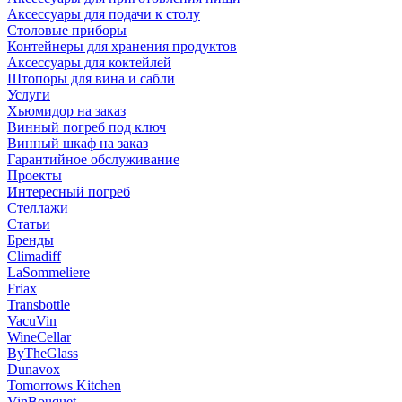
Аксессуары для подачи к столу
Столовые приборы
Контейнеры для хранения продуктов
Аксессуары для коктейлей
Штопоры для вина и сабли
Услуги
Хьюмидор на заказ
Винный погреб под ключ
Винный шкаф на заказ
Гарантийное обслуживание
Проекты
Интересный погреб
Стеллажи
Статьи
Бренды
Climadiff
LaSommeliere
Friax
Transbottle
VacuVin
WineCellar
ByTheGlass
Dunavox
Tomorrows Kitchen
VinBouquet