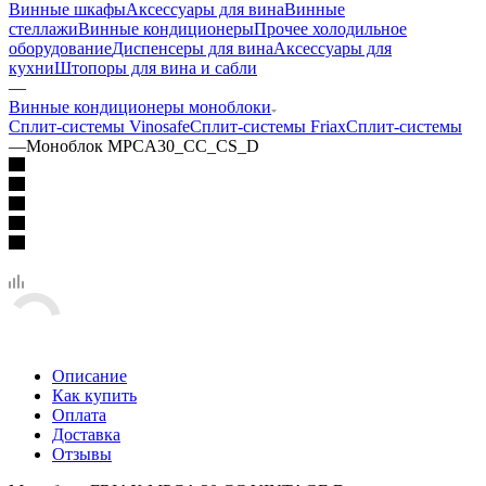
Винные шкафы
Аксессуары для вина
Винные
стеллажи
Винные кондиционеры
Прочее холодильное
оборудование
Диспенсеры для вина
Аксессуары для
кухни
Штопоры для вина и сабли
—
Винные кондиционеры моноблоки
Сплит-системы Vinosafe
Сплит-системы Friax
Сплит-системы
—
Моноблок MPCA30_CC_CS_D
Описание
Как купить
Оплата
Доставка
Отзывы