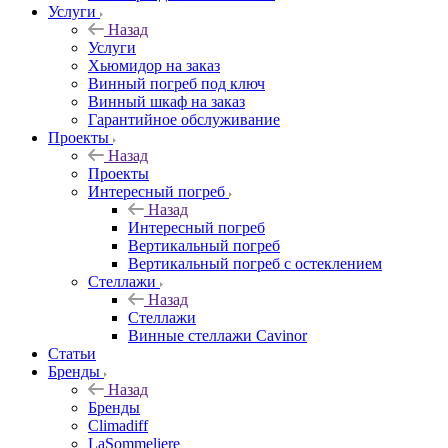
Услуги
Назад
Услуги
Хьюмидор на заказ
Винный погреб под ключ
Винный шкаф на заказ
Гарантийное обслуживание
Проекты
Назад
Проекты
Интересный погреб
Назад
Интересный погреб
Вертикальный погреб
Вертикальный погреб с остеклением
Стеллажи
Назад
Стеллажи
Винные стеллажи Cavinor
Статьи
Бренды
Назад
Бренды
Climadiff
LaSommeliere