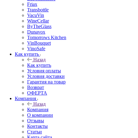
Friax
Transbottle
VacuVin
WineCellar
ByTheGlass
Dunavox
Tomorrows Kitchen
VinBouquet
VinoSafe
Как купить
Назад
Как купить
Условия оплаты
Условия доставки
Гарантия на товар
Возврат
ОФЕРТА
Компания
Назад
Компания
О компании
Отзывы
Контакты
Статьи
Карта сайта