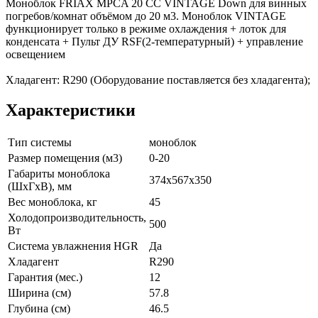
Моноблок FRIAX MPCA 20 СС VINTAGE Down для винных
погребов/комнат объёмом до 20 м3. Моноблок VINTAGE
функционирует только в режиме охлаждения + лоток для
конденсата + Пульт ДУ RSF(2-температурный) + управление
освещением
Хладагент: R290 (Оборудование поставляется без хладагента);
Характеристики
Тип системы
моноблок
Размер помещения (м3)
0-20
Габариты моноблока
374х567х350
(ШxГxВ), мм
Вес моноблока, кг
45
Холодопроизводительность,
500
Вт
Система увлажнения HGR
Да
Хладагент
R290
Гарантия (мес.)
12
Ширина (см)
57.8
Глубина (см)
46.5