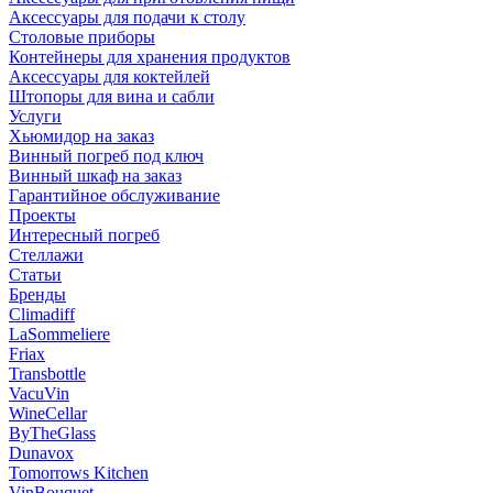
Аксессуары для подачи к столу
Столовые приборы
Контейнеры для хранения продуктов
Аксессуары для коктейлей
Штопоры для вина и сабли
Услуги
Хьюмидор на заказ
Винный погреб под ключ
Винный шкаф на заказ
Гарантийное обслуживание
Проекты
Интересный погреб
Стеллажи
Статьи
Бренды
Climadiff
LaSommeliere
Friax
Transbottle
VacuVin
WineCellar
ByTheGlass
Dunavox
Tomorrows Kitchen
VinBouquet