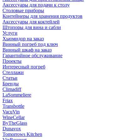
Аксессуары для подачи к столу
Столовые приборы
Контейнеры для хранения продуктов
Аксессуары для коктейлей
Штопоры для вина и сабли
Услуги
Хьюмидор на заказ
Винный погреб под ключ
Винный шкаф на заказ
Гарантийное обслуживание
Проекты
Интересный погреб
Стеллажи
Статьи
Бренды
Climadiff
LaSommeliere
Friax
Transbottle
VacuVin
WineCellar
ByTheGlass
Dunavox
Tomorrows Kitchen
VinBouquet