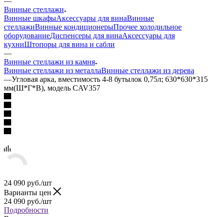
—
Винные стеллажи
Винные шкафы
Аксессуары для вина
Винные
стеллажи
Винные кондиционеры
Прочее холодильное
оборудование
Диспенсеры для вина
Аксессуары для
кухни
Штопоры для вина и сабли
—
Винные стеллажи из камня
Винные стеллажи из металла
Винные стеллажи из дерева
—
Угловая арка, вместимость 4-8 бутылок 0,75л; 630*630*315
мм(Ш*Г*В), модель CAV357
24 090
руб.
/шт
Варианты цен
24 090
руб.
/шт
Подробности