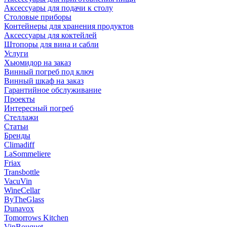
Аксессуары для подачи к столу
Столовые приборы
Контейнеры для хранения продуктов
Аксессуары для коктейлей
Штопоры для вина и сабли
Услуги
Хьюмидор на заказ
Винный погреб под ключ
Винный шкаф на заказ
Гарантийное обслуживание
Проекты
Интересный погреб
Стеллажи
Статьи
Бренды
Climadiff
LaSommeliere
Friax
Transbottle
VacuVin
WineCellar
ByTheGlass
Dunavox
Tomorrows Kitchen
VinBouquet