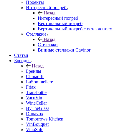
Проекты
Интересный погреб
Назад
Интересный погреб
Вертикальный погреб
Вертикальный погреб с остеклением
Стеллажи
Назад
Стеллажи
Винные стеллажи Cavinor
Статьи
Бренды
Назад
Бренды
Climadiff
LaSommeliere
Friax
Transbottle
VacuVin
WineCellar
ByTheGlass
Dunavox
Tomorrows Kitchen
VinBouquet
VinoSafe