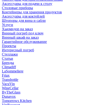
Аксессуары для подачи к столу
Столовые приборы
Контейнеры для хранения продуктов
Аксессуары для коктейлей
Штопоры для вина и сабли
Услуги
Хьюмидор на заказ
Винный погреб под ключ
Винный шкаф на заказ
Гарантийное обслуживание
Проекты
Интересный погреб
Стеллажи
Статьи
Бренды
Climadiff
LaSommeliere
Friax
Transbottle
VacuVin
WineCellar
ByTheGlass
Dunavox
Tomorrows Kitchen
VinBouquet