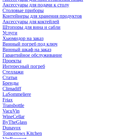
Аксессуары для подачи к столу
Столовые приборы
Контейнеры для хранения продуктов
Аксессуары для коктейлей
Штопоры для вина и сабли
Услуги
Хьюмидор на заказ
Винный погреб под ключ
Винный шкаф на заказ
Гарантийное обслуживание
Проекты
Интересный погреб
Стеллажи
Статьи
Бренды
Climadiff
LaSommeliere
Friax
Transbottle
VacuVin
WineCellar
ByTheGlass
Dunavox
Tomorrows Kitchen
VinBouquet