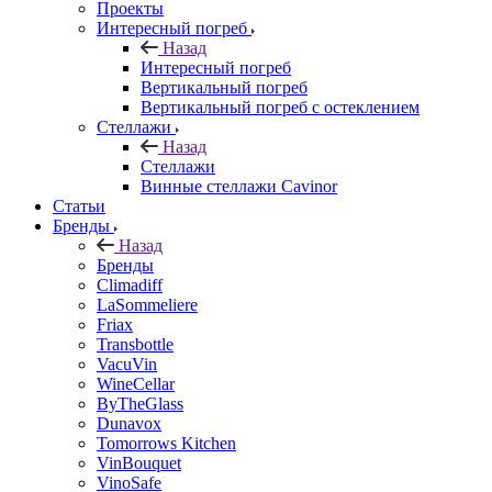
Проекты
Интересный погреб
Назад
Интересный погреб
Вертикальный погреб
Вертикальный погреб с остеклением
Стеллажи
Назад
Стеллажи
Винные стеллажи Cavinor
Статьи
Бренды
Назад
Бренды
Climadiff
LaSommeliere
Friax
Transbottle
VacuVin
WineCellar
ByTheGlass
Dunavox
Tomorrows Kitchen
VinBouquet
VinoSafe