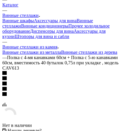
Каталог
—
Винные стеллажи
Винные шкафы
Аксессуары для вина
Винные
стеллажи
Винные кондиционеры
Прочее холодильное
оборудование
Диспенсеры для вина
Аксессуары для
кухни
Штопоры для вина и сабли
—
Винные стеллажи из камня
Винные стеллажи из металла
Винные стеллажи из дерева
—
Полка с 4-мя канавками 60см + Полка с 5-ю канавками
60см, вместимость 40 бутылок 0,75л при укладке , модель
CAV613
Нет в наличии
Нашли дешевле?