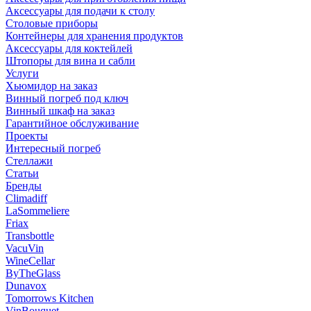
Аксессуары для подачи к столу
Столовые приборы
Контейнеры для хранения продуктов
Аксессуары для коктейлей
Штопоры для вина и сабли
Услуги
Хьюмидор на заказ
Винный погреб под ключ
Винный шкаф на заказ
Гарантийное обслуживание
Проекты
Интересный погреб
Стеллажи
Статьи
Бренды
Climadiff
LaSommeliere
Friax
Transbottle
VacuVin
WineCellar
ByTheGlass
Dunavox
Tomorrows Kitchen
VinBouquet