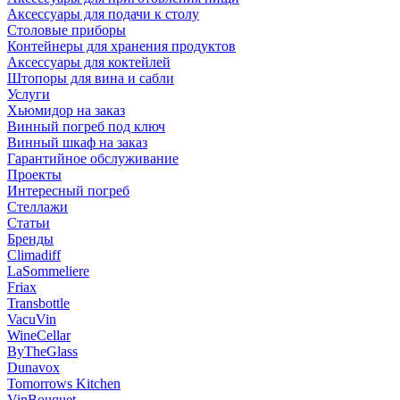
Аксессуары для подачи к столу
Столовые приборы
Контейнеры для хранения продуктов
Аксессуары для коктейлей
Штопоры для вина и сабли
Услуги
Хьюмидор на заказ
Винный погреб под ключ
Винный шкаф на заказ
Гарантийное обслуживание
Проекты
Интересный погреб
Стеллажи
Статьи
Бренды
Climadiff
LaSommeliere
Friax
Transbottle
VacuVin
WineCellar
ByTheGlass
Dunavox
Tomorrows Kitchen
VinBouquet