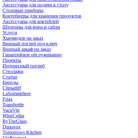
Аксессуары для подачи к столу
Столовые приборы
Контейнеры для хранения продуктов
Аксессуары для коктейлей
Штопоры для вина и сабли
Услуги
Хьюмидор на заказ
Винный погреб под ключ
Винный шкаф на заказ
Гарантийное обслуживание
Проекты
Интересный погреб
Стеллажи
Статьи
Бренды
Climadiff
LaSommeliere
Friax
Transbottle
VacuVin
WineCellar
ByTheGlass
Dunavox
Tomorrows Kitchen
VinBouquet