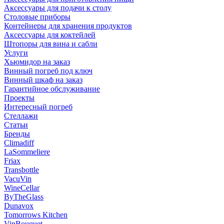
Аксессуары для подачи к столу
Столовые приборы
Контейнеры для хранения продуктов
Аксессуары для коктейлей
Штопоры для вина и сабли
Услуги
Хьюмидор на заказ
Винный погреб под ключ
Винный шкаф на заказ
Гарантийное обслуживание
Проекты
Интересный погреб
Стеллажи
Статьи
Бренды
Climadiff
LaSommeliere
Friax
Transbottle
VacuVin
WineCellar
ByTheGlass
Dunavox
Tomorrows Kitchen
VinBouquet