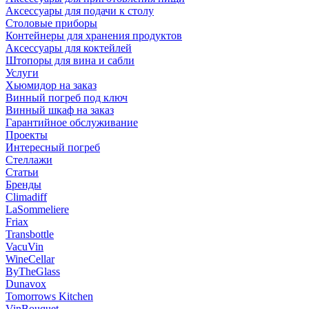
Аксессуары для подачи к столу
Столовые приборы
Контейнеры для хранения продуктов
Аксессуары для коктейлей
Штопоры для вина и сабли
Услуги
Хьюмидор на заказ
Винный погреб под ключ
Винный шкаф на заказ
Гарантийное обслуживание
Проекты
Интересный погреб
Стеллажи
Статьи
Бренды
Climadiff
LaSommeliere
Friax
Transbottle
VacuVin
WineCellar
ByTheGlass
Dunavox
Tomorrows Kitchen
VinBouquet