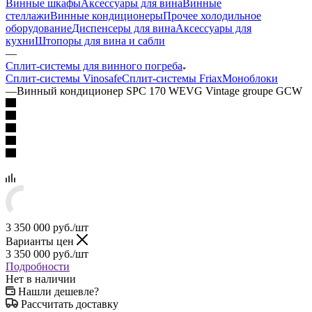
Винные шкафы
Аксессуары для вина
Винные
стеллажи
Винные кондиционеры
Прочее холодильное
оборудование
Диспенсеры для вина
Аксессуары для
кухни
Штопоры для вина и сабли
—
Сплит-системы для винного погреба
Сплит-системы Vinosafe
Сплит-системы Friax
Моноблоки
—
Винный кондиционер SPC 170 WEVG Vintage groupe GCW
3 350 000
руб.
/шт
Варианты цен
3 350 000
руб.
/шт
Подробности
Нет в наличии
Нашли дешевле?
Рассчитать доставку