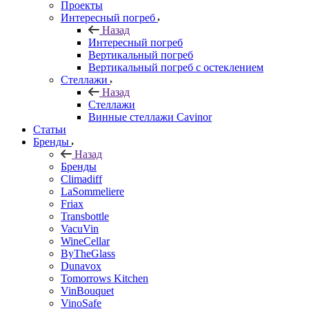
Проекты
Интересный погреб
Назад
Интересный погреб
Вертикальный погреб
Вертикальный погреб с остеклением
Стеллажи
Назад
Стеллажи
Винные стеллажи Cavinor
Статьи
Бренды
Назад
Бренды
Climadiff
LaSommeliere
Friax
Transbottle
VacuVin
WineCellar
ByTheGlass
Dunavox
Tomorrows Kitchen
VinBouquet
VinoSafe