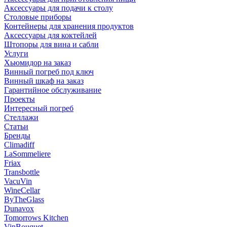
Аксессуары для подачи к столу
Столовые приборы
Контейнеры для хранения продуктов
Аксессуары для коктейлей
Штопоры для вина и сабли
Услуги
Хьюмидор на заказ
Винный погреб под ключ
Винный шкаф на заказ
Гарантийное обслуживание
Проекты
Интересный погреб
Стеллажи
Статьи
Бренды
Climadiff
LaSommeliere
Friax
Transbottle
VacuVin
WineCellar
ByTheGlass
Dunavox
Tomorrows Kitchen
VinBouquet