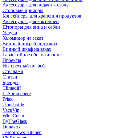
Аксессуары для подачи к столу
Столовые приборы
Контейнеры для хранения продуктов
Аксессуары для коктейлей
Штопоры для вина и сабли
Услуги
Хьюмидор на заказ
Винный погреб под ключ
Винный шкаф на заказ
Гарантийное обслуживание
Проекты
Интересный погреб
Стеллажи
Статьи
Бренды
Climadiff
LaSommeliere
Friax
Transbottle
VacuVin
WineCellar
ByTheGlass
Dunavox
Tomorrows Kitchen
VinBouquet