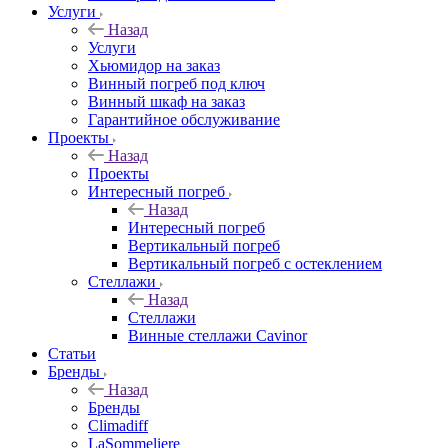
Услуги
Назад
Услуги
Хьюмидор на заказ
Винный погреб под ключ
Винный шкаф на заказ
Гарантийное обслуживание
Проекты
Назад
Проекты
Интересный погреб
Назад
Интересный погреб
Вертикальный погреб
Вертикальный погреб с остеклением
Стеллажи
Назад
Стеллажи
Винные стеллажи Cavinor
Статьи
Бренды
Назад
Бренды
Climadiff
LaSommeliere