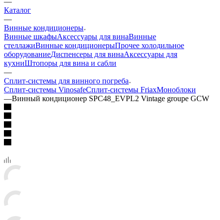
—
Каталог
—
Винные кондиционеры
Винные шкафы
Аксессуары для вина
Винные
стеллажи
Винные кондиционеры
Прочее холодильное
оборудование
Диспенсеры для вина
Аксессуары для
кухни
Штопоры для вина и сабли
—
Сплит-системы для винного погреба
Сплит-системы Vinosafe
Сплит-системы Friax
Моноблоки
—
Винный кондиционер SPC48_EVPL2 Vintage groupe GCW