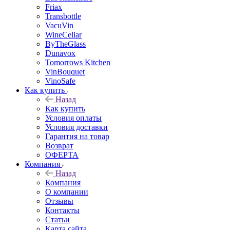
Friax
Transbottle
VacuVin
WineCellar
ByTheGlass
Dunavox
Tomorrows Kitchen
VinBouquet
VinoSafe
Как купить
Назад
Как купить
Условия оплаты
Условия доставки
Гарантия на товар
Возврат
ОФЕРТА
Компания
Назад
Компания
О компании
Отзывы
Контакты
Статьи
Карта сайта