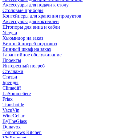
Аксессуары для подачи к столу
Столовые приборы
Контейнеры для хранения продуктов
Аксессуары для коктейлей
Штопоры для вина и сабли
Услуги
Хьюмидор на заказ
Винный погреб под ключ
Винный шкаф на заказ
Гарантийное обслуживание
Проекты
Интересный погреб
Стеллажи
Статьи
Бренды
Climadiff
LaSommeliere
Friax
Transbottle
VacuVin
WineCellar
ByTheGlass
Dunavox
Tomorrows Kitchen
VinBouquet