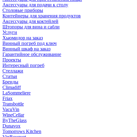
Аксессуары для подачи к столу
Столовые приборы
Контейнеры для хранения продуктов
Аксессуары для коктейлей
Штопоры для вина и сабли
Услуги
Хьюмидор на заказ
Винный погреб под ключ
Винный шкаф на заказ
Гарантийное обслуживание
Проекты
Интересный погреб
Стеллажи
Статьи
Бренды
Climadiff
LaSommeliere
Friax
Transbottle
VacuVin
WineCellar
ByTheGlass
Dunavox
Tomorrows Kitchen
VinBouquet