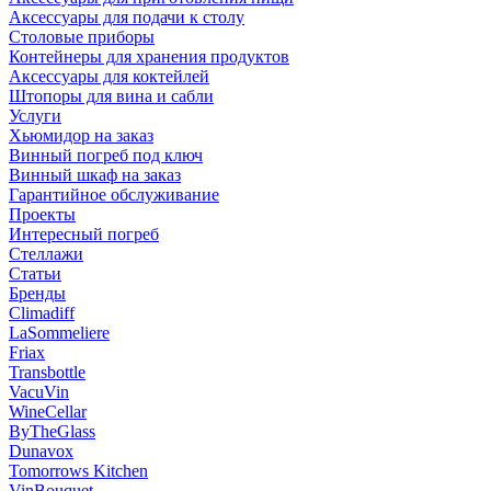
Аксессуары для подачи к столу
Столовые приборы
Контейнеры для хранения продуктов
Аксессуары для коктейлей
Штопоры для вина и сабли
Услуги
Хьюмидор на заказ
Винный погреб под ключ
Винный шкаф на заказ
Гарантийное обслуживание
Проекты
Интересный погреб
Стеллажи
Статьи
Бренды
Climadiff
LaSommeliere
Friax
Transbottle
VacuVin
WineCellar
ByTheGlass
Dunavox
Tomorrows Kitchen
VinBouquet