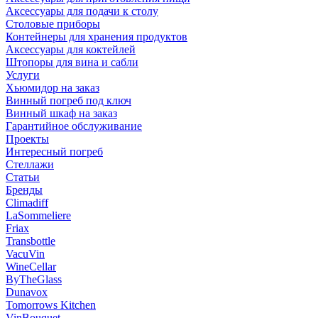
Аксессуары для подачи к столу
Столовые приборы
Контейнеры для хранения продуктов
Аксессуары для коктейлей
Штопоры для вина и сабли
Услуги
Хьюмидор на заказ
Винный погреб под ключ
Винный шкаф на заказ
Гарантийное обслуживание
Проекты
Интересный погреб
Стеллажи
Статьи
Бренды
Climadiff
LaSommeliere
Friax
Transbottle
VacuVin
WineCellar
ByTheGlass
Dunavox
Tomorrows Kitchen
VinBouquet