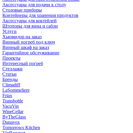
Аксессуары для подачи к столу
Столовые приборы
Контейнеры для хранения продуктов
Аксессуары для коктейлей
Штопоры для вина и сабли
Услуги
Хьюмидор на заказ
Винный погреб под ключ
Винный шкаф на заказ
Гарантийное обслуживание
Проекты
Интересный погреб
Стеллажи
Статьи
Бренды
Climadiff
LaSommeliere
Friax
Transbottle
VacuVin
WineCellar
ByTheGlass
Dunavox
Tomorrows Kitchen
VinBouquet