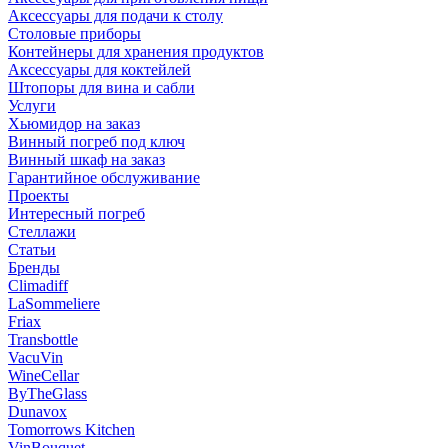
Аксессуары для подачи к столу
Столовые приборы
Контейнеры для хранения продуктов
Аксессуары для коктейлей
Штопоры для вина и сабли
Услуги
Хьюмидор на заказ
Винный погреб под ключ
Винный шкаф на заказ
Гарантийное обслуживание
Проекты
Интересный погреб
Стеллажи
Статьи
Бренды
Climadiff
LaSommeliere
Friax
Transbottle
VacuVin
WineCellar
ByTheGlass
Dunavox
Tomorrows Kitchen
VinBouquet