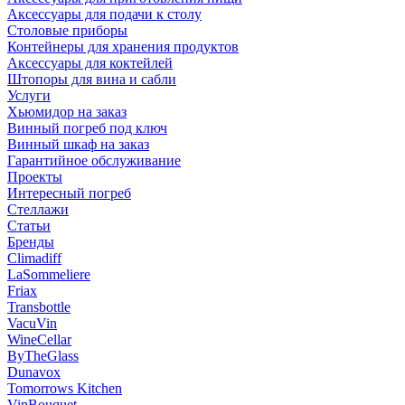
Аксессуары для подачи к столу
Столовые приборы
Контейнеры для хранения продуктов
Аксессуары для коктейлей
Штопоры для вина и сабли
Услуги
Хьюмидор на заказ
Винный погреб под ключ
Винный шкаф на заказ
Гарантийное обслуживание
Проекты
Интересный погреб
Стеллажи
Статьи
Бренды
Climadiff
LaSommeliere
Friax
Transbottle
VacuVin
WineCellar
ByTheGlass
Dunavox
Tomorrows Kitchen
VinBouquet