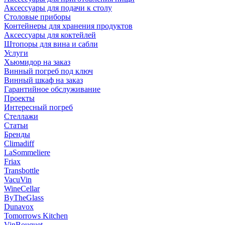
Аксессуары для подачи к столу
Столовые приборы
Контейнеры для хранения продуктов
Аксессуары для коктейлей
Штопоры для вина и сабли
Услуги
Хьюмидор на заказ
Винный погреб под ключ
Винный шкаф на заказ
Гарантийное обслуживание
Проекты
Интересный погреб
Стеллажи
Статьи
Бренды
Climadiff
LaSommeliere
Friax
Transbottle
VacuVin
WineCellar
ByTheGlass
Dunavox
Tomorrows Kitchen
VinBouquet