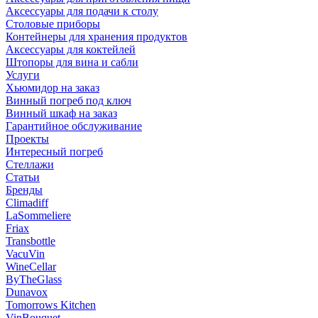
Аксессуары для подачи к столу
Столовые приборы
Контейнеры для хранения продуктов
Аксессуары для коктейлей
Штопоры для вина и сабли
Услуги
Хьюмидор на заказ
Винный погреб под ключ
Винный шкаф на заказ
Гарантийное обслуживание
Проекты
Интересный погреб
Стеллажи
Статьи
Бренды
Climadiff
LaSommeliere
Friax
Transbottle
VacuVin
WineCellar
ByTheGlass
Dunavox
Tomorrows Kitchen
VinBouquet