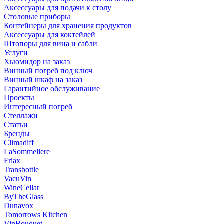
Аксессуары для подачи к столу
Столовые приборы
Контейнеры для хранения продуктов
Аксессуары для коктейлей
Штопоры для вина и сабли
Услуги
Хьюмидор на заказ
Винный погреб под ключ
Винный шкаф на заказ
Гарантийное обслуживание
Проекты
Интересный погреб
Стеллажи
Статьи
Бренды
Climadiff
LaSommeliere
Friax
Transbottle
VacuVin
WineCellar
ByTheGlass
Dunavox
Tomorrows Kitchen
VinBouquet